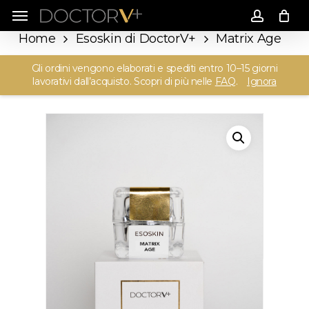
Skip
Menu
Menu
accoun
to
Home
Esoskin di DoctorV+
Matrix Age
main
Matrix Age Cream 50ml
Gli ordini vengono elaborati e spediti entro 10–15 giorni
content
lavorativi dall’acquisto. Scopri di più nelle
FAQ
.
Ignora