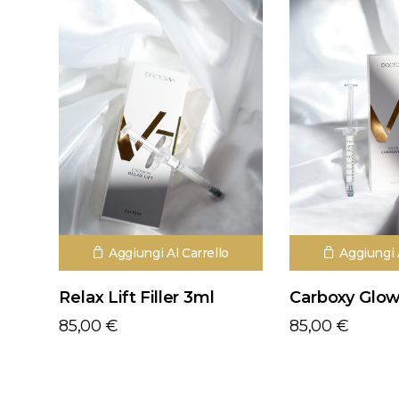
Aggiungi Al Carrello
Aggiungi 
Relax Lift Filler 3ml
Carboxy Glow 
85,00
€
85,00
€