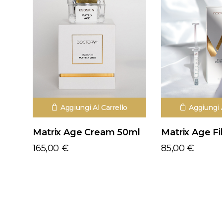
Aggiungi Al Carrello
Aggiungi 
Matrix Age Cream 50ml
Matrix Age Fi
165,00
€
85,00
€