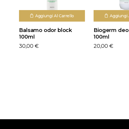
Aggiungi Al Carrello
Aggiungi 
Balsamo odor block
Biogerm deo
100ml
100ml
30,00
€
20,00
€