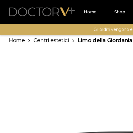
Skip
Menu
Home
Shop
to
main
Gli ordini vengono el
content
Home
Centri estetici
Limo della Giordania