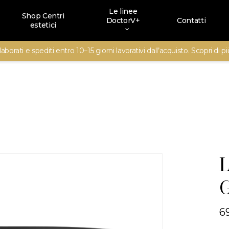
Le linee
Shop Centri
DoctorV+
Contatti
estetici
aborati e spediti entro 10–15 giorni lavorativi dall’acquisto. Scopri di p
L
G
6