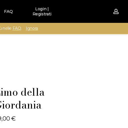
Login |
acc
FAQ
Registrati
iù nelle
FAQ
.
Ignora
imo della
iordania
9,00
€