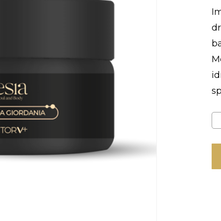
I
dr
ba
Mo
id
sp